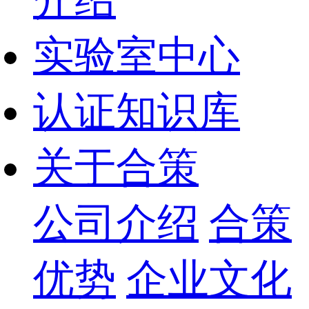
介绍
实验室中心
认证知识库
关于合策
公司介绍
合策
优势
企业文化