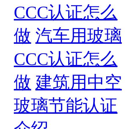
CCC认证怎么
做
汽车用玻璃
CCC认证怎么
做
建筑用中空
玻璃节能认证