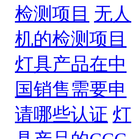
检测项目
无人
机的检测项目
灯具产品在中
国销售需要申
请哪些认证
灯