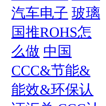
汽车电子
玻璃
国推ROHS怎
么做
中国
CCC&节能&
能效&环保认