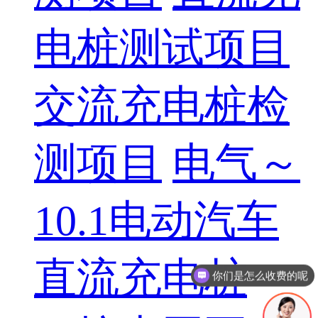
电桩测试项目
交流充电桩检
测项目
电气～
10.1电动汽车
直流充电桩
你们是怎么收费的呢