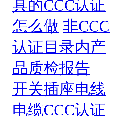
具的CCC认证
怎么做
非CCC
认证目录内产
品质检报告
开关插座电线
电缆CCC认证