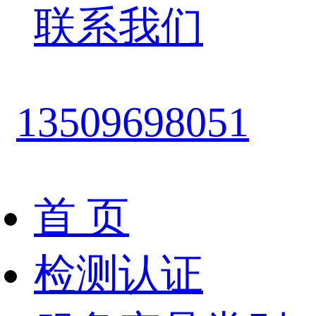
联系我们
13509698051
首 页
检测认证