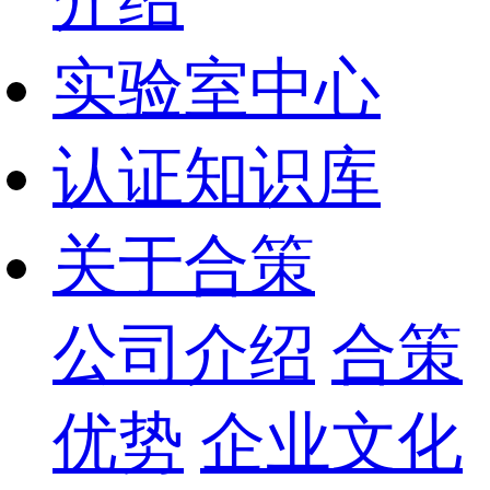
介绍
实验室中心
认证知识库
关于合策
公司介绍
合策
优势
企业文化