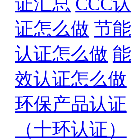
证汇总
CCC认
证怎么做
节能
认证怎么做
能
效认证怎么做
环保产品认证
（十环认证）