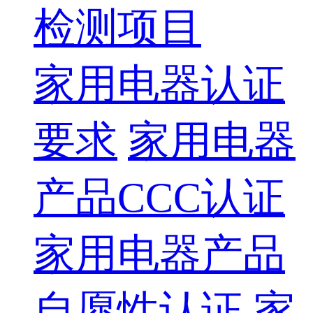
检测项目
家用电器认证
要求
家用电器
产品CCC认证
家用电器产品
自愿性认证
家