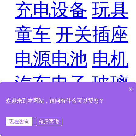
充电设备
玩具
童车
开关插座
电源电池
电机
汽车电子
玻璃
×
欢迎来到本网站，请问有什么可以帮您？
实验室中心
现在咨询
稍后再说
认证知识库