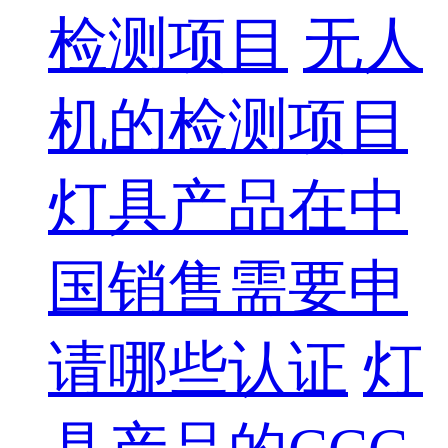
检测项目
无人
机的检测项目
灯具产品在中
国销售需要申
请哪些认证
灯