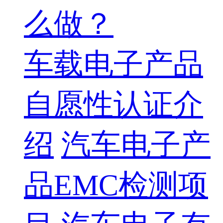
么做？
车载电子产品
自愿性认证介
绍
汽车电子产
品EMC检测项