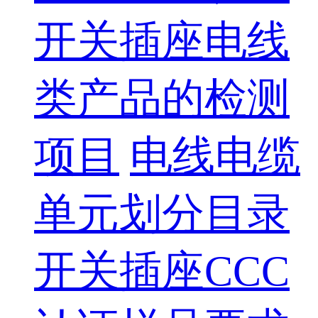
开关插座电线
类产品的检测
项目
电线电缆
单元划分目录
开关插座CCC