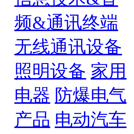
频&通讯终端
无线通讯设备
照明设备
家用
电器
防爆电气
产品
电动汽车