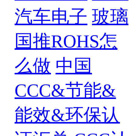
汽车电子
玻璃
国推ROHS怎
么做
中国
CCC&节能&
能效&环保认