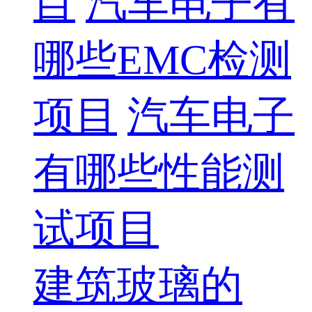
目
汽车电子有
哪些EMC检测
项目
汽车电子
有哪些性能测
试项目
建筑玻璃的