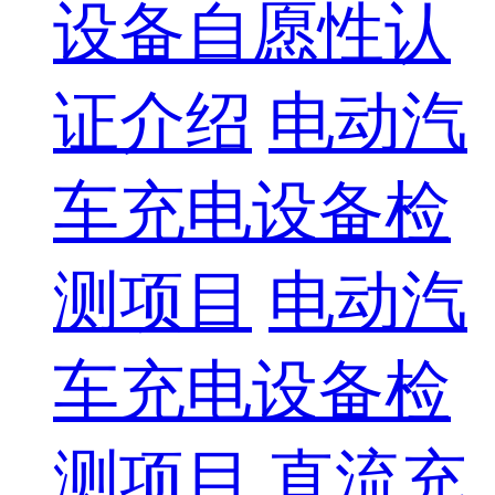
设备自愿性认
证介绍
电动汽
车充电设备检
测项目
电动汽
车充电设备检
测项目
直流充