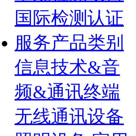
国际检测认证
服务产品类别
信息技术&音
频&通讯终端
无线通讯设备