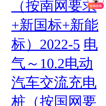
（按南网要求
+新国标+新能
标）2022-5
电
气～10.2电动
汽车交流充电
桩（按国网要