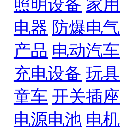
照明设备
家用
电器
防爆电气
产品
电动汽车
充电设备
玩具
童车
开关插座
电源电池
电机