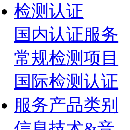
检测认证
国内认证服务
常规检测项目
国际检测认证
服务产品类别
信息技术&音