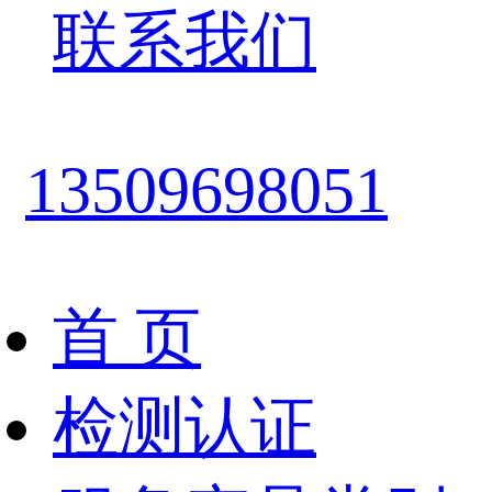
联系我们
13509698051
首 页
检测认证