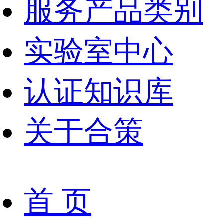
服务产品类别
实验室中心
认证知识库
关于合策
首 页