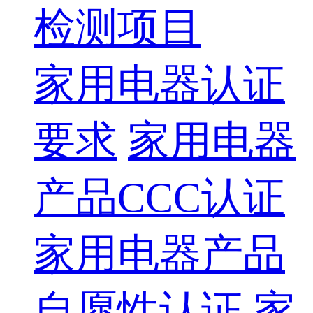
检测项目
家用电器认证
要求
家用电器
产品CCC认证
家用电器产品
自愿性认证
家