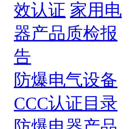
效认证
家用电
器产品质检报
告
防爆电气设备
CCC认证目录
防爆电器产品