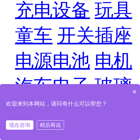
充电设备
玩具
童车
开关插座
电源电池
电机
汽车电子
玻璃
×
欢迎来到本网站，请问有什么可以帮您？
实验室中心
现在咨询
稍后再说
认证知识库