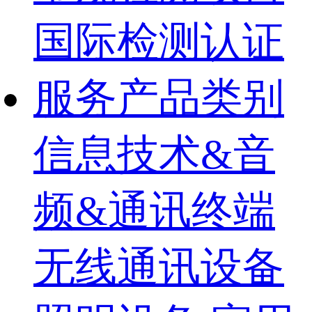
国际检测认证
服务产品类别
信息技术&音
频&通讯终端
无线通讯设备