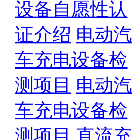
设备自愿性认
证介绍
电动汽
车充电设备检
测项目
电动汽
车充电设备检
测项目
直流充