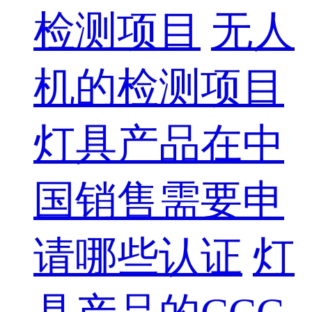
检测项目
无人
机的检测项目
灯具产品在中
国销售需要申
请哪些认证
灯