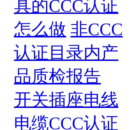
具的CCC认证
怎么做
非CCC
认证目录内产
品质检报告
开关插座电线
电缆CCC认证