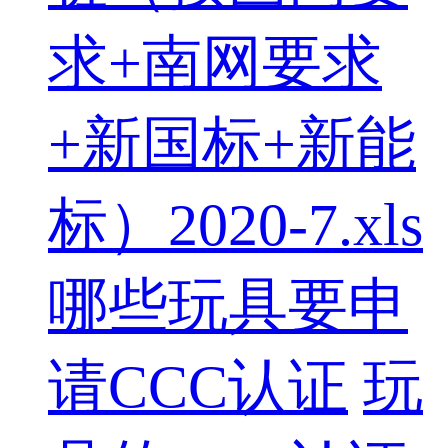
求+南网要求
+新国标+新能
标）2020-7.xls
哪些玩具要申
请CCC认证
玩