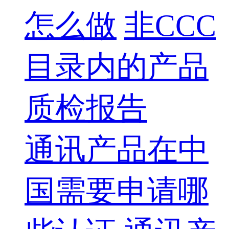
怎么做
非CCC
目录内的产品
质检报告
通讯产品在中
国需要申请哪